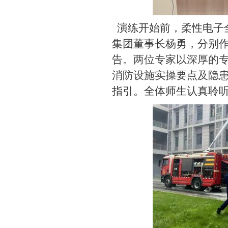
演练
开始
前，
柔性电子
集团董事长杨勇
，
分别
告
。
两位专家
以
深厚的
消防设施实操要点及隐
指引
。
全体师生认真聆