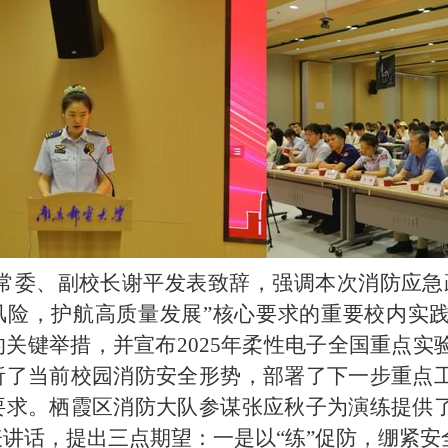
常委、副校长谢平发表致辞，
强调本次
消防应急
风险，护航高质量发
展
”核心
要求的重要校内实
的关键举措
，并宣布
2025
年柔性电子全国重点实
析了当前
校园
消防安全形势，部署了下一步重点
要求。
栖霞区消防大队参谋张应秋子为演练提供
表讲话，提出三点期望：
一是以
“练”促防，绷紧安