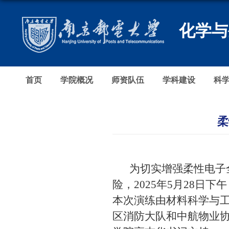
化学与
首页
学院概况
师资队伍
学科建设
科
柔
为
切实增强
柔性电子
险
，
2025
年
5
月
28
日下午
本次演练由材料科学与
区消防大队和中航物业