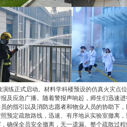
散演练正式
启动
。
材料学科楼预设的仿真火灾点
警报及应急广播
。
随着警报声响起，师生们迅速进
导员的指引以及消防志愿者和物业人员的协助下，
按照预定疏散路线，迅速、有序地从实验室撤离
，
挥，确保全员安全撤离，无一遗漏
。
整个疏散过程