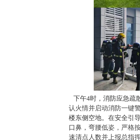
下午
4
时
，消防应急疏
认火情并启动消防一键
楼东侧空地。在安全引
口鼻，
弯腰低姿，严格
速清点人数并上报总指