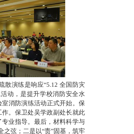
疏散演练是
响应
“
5.12
全国防灾
践活动，是提升学校消防安全水
验室消防演练活动正式开始。保
工作。保卫处吴学政副处长就此
了专业指导
。最后，
材料科学与
全之弦；二是以“责”固基，筑牢