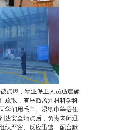
位被
点燃
，
物业保卫人员迅速确
行疏散，有序撤离到材料学科
同学们用毛巾、湿纸巾等捂住
到达安全地点后，
负责老师迅
组织严密、反应迅速、配合默