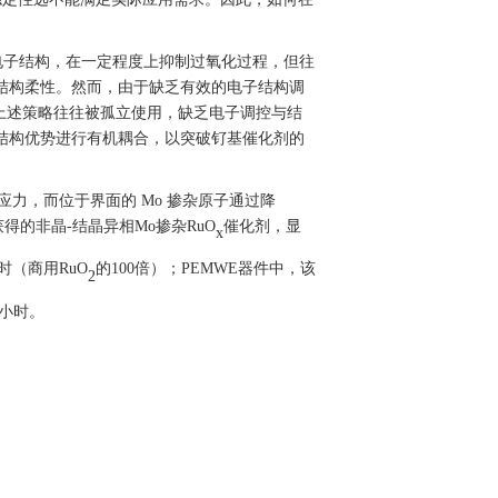
电子结构，在一定程度上抑制过氧化过程，但往
结构柔性。然而，由于缺乏有效的电子结构调
上述策略往往被孤立使用，缺乏电子调控与结
结构优势进行有机耦合，以突破钌基催化剂的
力，而位于界面的 Mo
掺杂原子通过降
获得的非晶
-
结晶异相
Mo
掺杂
RuO
催化剂，显
x
时（商用
RuO
的100
倍）；
PEMWE
器件中，该
2
小时。