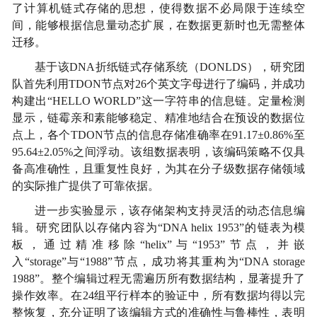
了计算机链式存储的思想，使得数据不必局限于连续空
间，能够根据信息量动态扩展，在数据更新时也无需整体
迁移。
基于该
DNA
折纸链式存储系统（
DONLDS
），研究团
队首先利用
TDON
节点对
26
个英文字母进行了编码，并成功
构建出“
HELLO WORLD
”这一字符串的信息链。定量检测
显示，链霉亲和素能够稳定、精准地结合在预设的数据位
点上，各个
TDON
节点的信息存储准确率在
91.17
±
0.86%
至
95.64
±
2.05%
之间浮动。该组数据表明，该编码策略不仅具
备高准确性，且重复性良好，为其在分子级数据存储领域
的实际推广提供了可靠依据。
进一步实验显示，该存储架构支持灵活的动态信息编
辑。研究团队以存储内容为
“
DNA helix 1953
”的链表为模
板，通过精准移除“
helix
”与“
1953
”节点，并嵌
入“
storage
”与“
1988
”节点，成功将其重构为“
DNA storage
1988
”。整个编辑过程无需遍历所有数据结构，显著提升了
操作效率。在
24
组平行样本的验证中，所有数据均得以完
整恢复，充分证明了该编辑方式的准确性与鲁棒性，表明