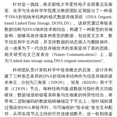
针对这一挑战，
南京
邮电大学
柔性
电子全国重点实验
室、化学与生命科学学院
晁洁教授团队近期提出了一种基
于
DNA
折纸纳米结构的链式数据存储系统（
DNA Origami-
based Linked Data Storage, DONLDS
）。该研究通过将链表
数据结构与
DNA
纳米技术相结合，构建了一种新型的存储
架构，能够高效存储多种类型的数据，包括英文文本、数
字信息和中文内容，并支持数据的动态插入与删除操作。
这一成果为下一代信息存储技术的发展提供了新的思路。
相关研究论文已发表在《
Nature Communications
》上，题
为“
Linked data storage using DNA origami nanostructures
”。
科研团队受计算机科学中链表概念的启发，设计并构
建了三种形态各异的
DNA
折纸纳米结构作为信息存储的基
本单元，分别为三角形（
TDON
）、矩形（
RDON
）和十字
形（
CDON
）节点。每种结构均集成数据与指针两大功能
模块：数据域借助链霉亲和素与生物素的特异性结合，将
带有二进制编码的数据链精确锚定于节点上；指针域则通
过预设的
DNA
单链序列，与可编程的“指令链”发生互补配
对，从而实现节点之间的可控连接或断开。这一机制借鉴