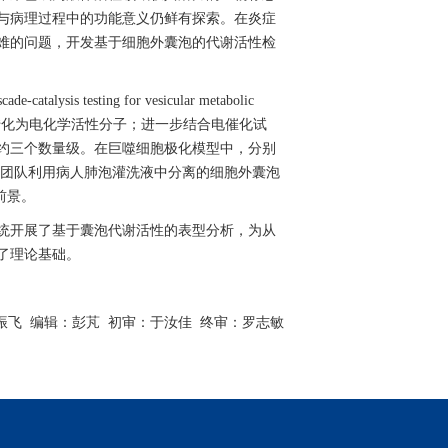
与病理过程中的功能意义仍鲜有探索。在炎症
难的问题，开发基于细胞外囊泡的代谢活性检
scade-catalysis
t
esting for vesicular metabolic
转化为电化学活性分子；进一步结合电催化试
约三个数量级。在巨噬细胞极化模型中，分别
团队利用病人
肺泡灌洗液
中
分离
的细胞外囊泡
前景。
统开展了基于囊泡代谢活性的表型分析
，
为从
了理论基础
。
振飞
编辑：彭芃
初审：于汝佳 终
审：罗志敏