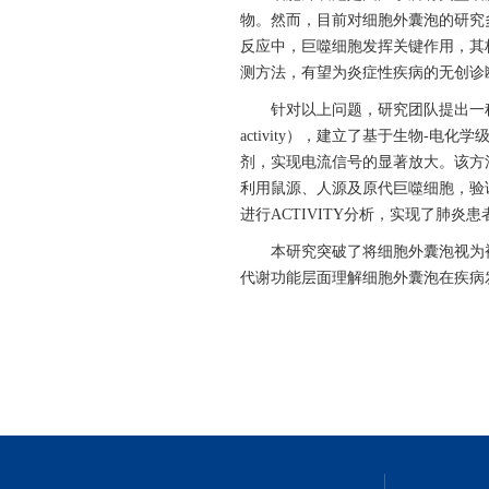
物。然而，目前对细胞外囊泡的研究
反应中，巨噬细胞发挥关键作用，其
测方法，有望为炎症性疾病的无创诊
针对以上问题，研究团队
提出一
activity
），建立了基于生物
-
电化学
剂，实现电流信号的显著放大。
该方
利用鼠源、人源及原代巨噬细胞，验
进行
ACTIVITY
分析，实现了肺炎患
本研究突破了将
细胞外囊泡
视为
代谢功能层面理解
细胞外囊泡在
疾病