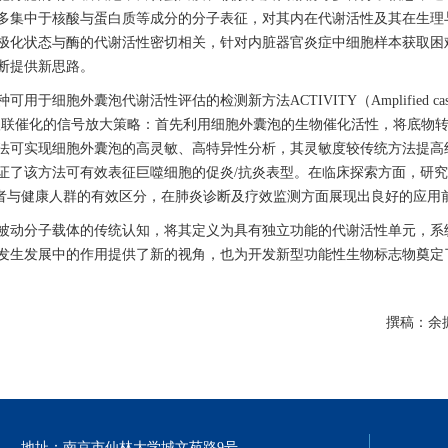
多集中于核酸与蛋白质等成分的分子表征，对其内在代谢活性及其在生理
极化状态与酶的代谢活性密切相关，针对内脏器官炎症中细胞样本获取困
断提供新思路。
种
可用于
细胞外囊泡
代谢活性评估
的
检测
新方法ACTIVITY
（
Amplified ca
级联催化
的
信号放大
策略：首先利用细胞外囊泡
的
生物催化活性，将底物
法可实现
细胞外囊泡的
高灵敏
、
高特异性
分析，其灵敏度
较传统方法提高
证了该方法可有效表征巨噬细胞的促炎
/
抗炎表型。
在临床
探索方面
，
研究
者与健康人
群
的有效区分，
在肺炎诊断及疗效监测方面展现出良好的应用
被动分子载体的传统认知，将其定义为具有独立功能的代谢活性单元，系
发生发展中的作用提供了新的视角，也为开发新型功能性生物标志物奠定
撰稿：余
地址：南京市仙林大学城文苑路9号